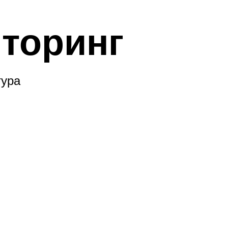
торинг
тура