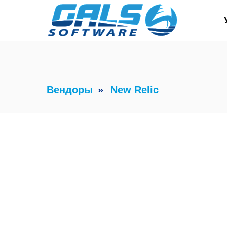
Вендоры
»
New Relic