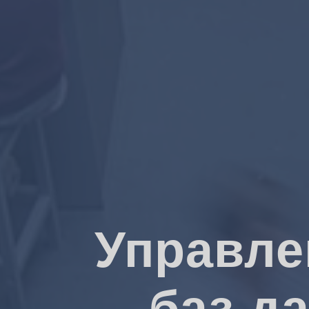
Управле
баз д