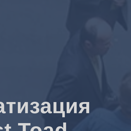
атизация
t Toad