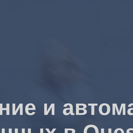
ние и автом
анных в Ques